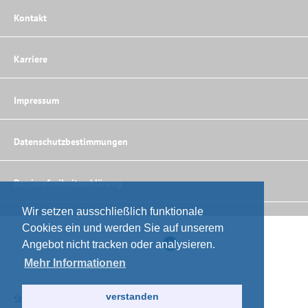
Kontakt
Karriere
Impressum
Datenschutzbestimmungen
Barrierefreiheitserklärung
Wir setzen ausschließlich funktionale
Cookies ein und werden Sie auf unserem
Finden
Angebot nicht tracken oder analysieren.
Mehr Informationen
06051 88 40 40
verstanden
Störfallnummer: