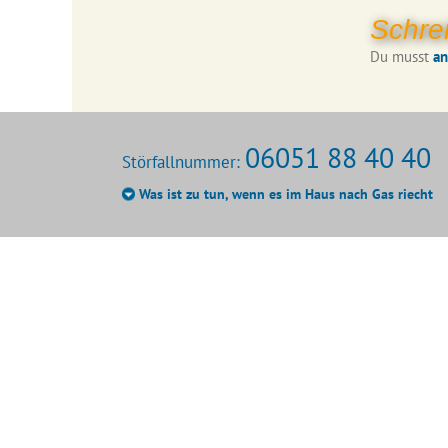
Schre
Du musst
a
06051 88 40 40
Störfallnummer:
Was ist zu tun, wenn es im Haus nach Gas riecht